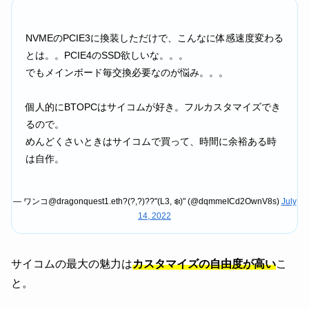
NVMEのPCIE3に換装しただけで、こんなに体感速度変わる
とは。。PCIE4のSSD欲しいな。。。
でもメインボード毎交換必要なのが悩み。。。
個人的にBTOPCはサイコムが好き。フルカスタマイズでき
るので。
めんどくさいときはサイコムで買って、時間に余裕ある時
は自作。
— ワンコ@dragonquest1.eth?(?,?)??"(L3, ❄️)" (@dqmmeICd2OwnV8s)
July
14, 2022
サイコムの最大の魅力は
カスタマイズの自由度が高い
こ
と。