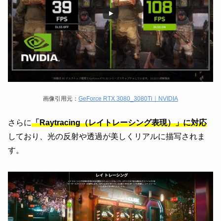
画像引用元：
GeForce RTX 3080_3080Ti｜NVIDIA
さらに
「Raytracing（レイトレーシング表現）」に対応
しており、光の反射や透過が美しくリアルに描写されま
す。