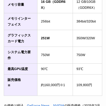
16 GB（GDDR6
12 GB/10GB
メモリ容量
X）
（GDDR6X）
メモリインター
256bit
384bit/320bit
フェイス
グラフィックス
251W
350W/320W
カード電力
システム電力要
750W
750W
件
最高GPU温度
90℃
93℃
販売価格
約160,000円※1
109,800円
※
※価格は税込、
GeForce News _ NVIDIA
の販売価格（2025年3月