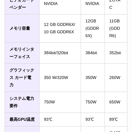
ビデオカード
ZOTA
NVIDIA
NVIDIA
ベンダー
C
12GB
11GB
12 GB GDDR6X/
メモリ容量
(GDDR
(GDD
10 GB GDDR6X
6X)
R6)
メモリインタ
384bit/320bit
384bit
352bit
ーフェイス
グラフィック
ス カード電
350 W/320W
350W
260W
力
システム電力
750W
750W
650W
要件
最高GPU温度
93℃
93℃
89℃