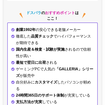
ドスパラ
の
おすすめポイント
は
ここ！
創業1992年
の安心できる老舗メーカー
徹底した
品質チェック
でハイパフォーマンス
が期待できる
国内生産＆検査・試験が実施
されるので信頼
性が高い
最短で翌日に出荷
される
ゲーミングPCで人気の
「GALLERIA」シリー
ズ
が販売中
自分好みに
カスタマイズ
したパソコンが頼め
る
24時間365日のサポート体制
が充実している
支払方法が充実
している