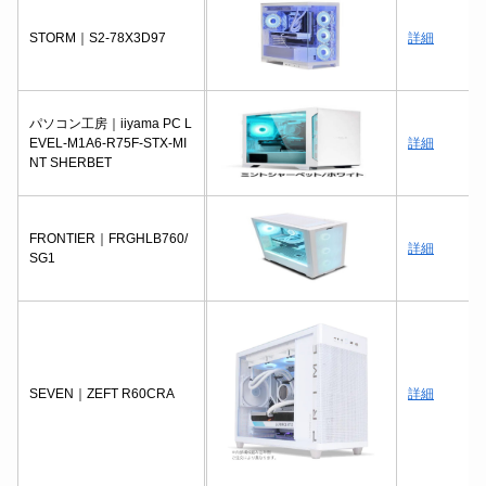
STORM｜S2-78X3D97
詳細
パソコン工房｜iiyama PC L
EVEL-M1A6-R75F-STX-MI
詳細
NT SHERBET
FRONTIER｜FRGHLB760/
詳細
SG1
SEVEN｜ZEFT R60CRA
詳細