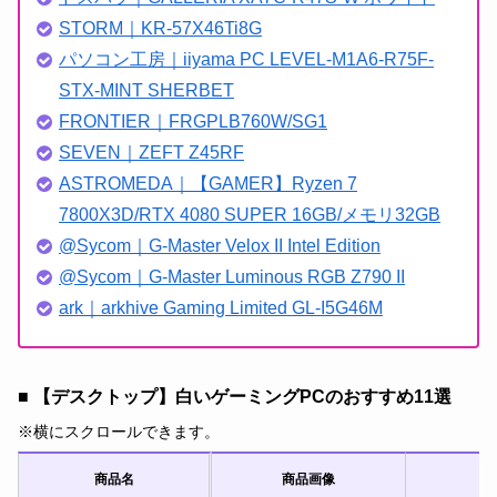
STORM｜KR-57X46Ti8G
パソコン工房｜iiyama PC LEVEL-M1A6-R75F-
STX-MINT SHERBET
FRONTIER｜FRGPLB760W/SG1
SEVEN｜ZEFT Z45RF
ASTROMEDA｜【GAMER】Ryzen 7
7800X3D/RTX 4080 SUPER 16GB/メモリ32GB
@Sycom｜G-Master Velox II Intel Edition
@Sycom｜G-Master Luminous RGB Z790 II
ark｜arkhive Gaming Limited GL-I5G46M
■ 【デスクトップ】白いゲーミングPCのおすすめ11選
※横にスクロールできます。
商品名
商品画像