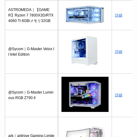
ASTROMEDA｜【GAME
R】Ryzen 7 7800X3D/RTX
詳細
4060 Ti 8GB/メモリ32GB
@Sycom｜G-Master Velox I
詳細
I Intel Edition
@Sycom｜G-Master Lumin
詳細
ous RGB Z790 II
ark｜arkhive Gaming Limite