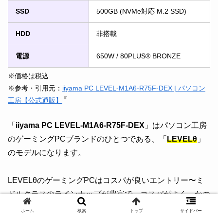
SSD
500GB (NVMe対応 M.2 SSD)
HDD
非搭載
電源
650W / 80PLUS® BRONZE
※価格は税込
※参考・引用元：
iiyama PC LEVEL-M1A6-R75F-DEX | パソコン
工房【公式通販】
「
iiyama PC LEVEL-M1A6-R75F-DEX
」はパソコン工房
のゲーミングPCブランドのひとつである、「
LEVELθ
」
のモデルになります。
LEVELθのゲーミングPCはコスパが良いエントリー〜ミ
ドルクラスのラインナップが豊富で、コスパがよく、かつ
カラーも複数種類提供されている点が特徴です。
ホーム
検索
トップ
サイドバー