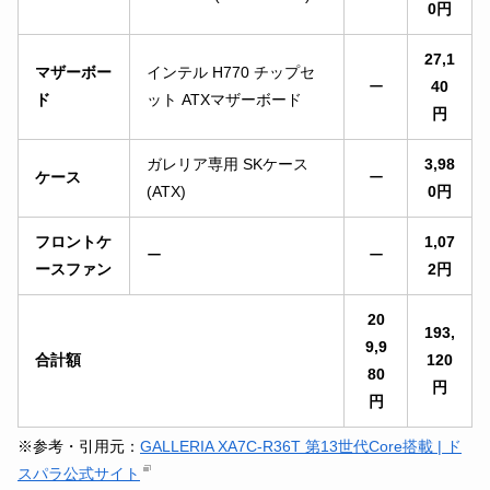
0円
27,1
マザーボー
インテル H770 チップセ
ー
40
ド
ット ATXマザーボード
円
ガレリア専用 SKケース
3,98
ケース
ー
(ATX)
0円
フロントケ
1,07
ー
ー
ースファン
2円
20
193,
9,9
合計額
120
80
円
円
※参考・引用元：
GALLERIA XA7C-R36T 第13世代Core搭載 | ド
スパラ公式サイト