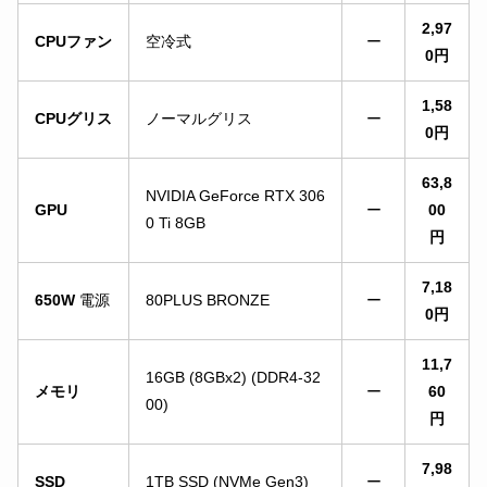
2,97
CPUファン
空冷式
ー
0円
1,58
CPUグリス
ノーマルグリス
ー
0円
63,8
NVIDIA GeForce RTX 306
GPU
ー
00
0 Ti 8GB
円
7,18
650W
電源
80PLUS BRONZE
ー
0円
11,7
16GB (8GBx2) (DDR4-32
メモリ
ー
60
00)
円
7,98
SSD
1TB SSD (NVMe Gen3)
ー