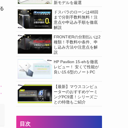
新モデルを厳選
る
ドスパラのローンは48回
まで分割手数料無料！注
意点や申込み手順を徹底
解説
FRONTIERの分割払いは2
種類！手数料や条件、申
し込み方法や注意点を解
説
HP Pavilion 15-ehを徹底
レビュー！ 安くて性能が
良い15.6型のノートPC
す。
【最新】マウスコンピュ
ーターのおすすめゲーミ
す。
ングPC9選！シリーズご
との特徴もご紹介
目次